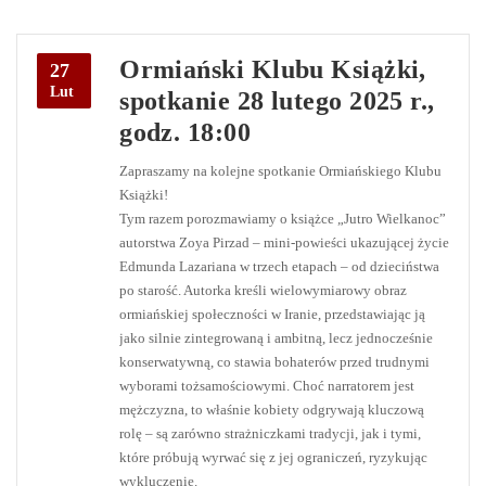
Ormiański Klubu Książki,
27
Lut
spotkanie 28 lutego 2025 r.,
godz. 18:00
Zapraszamy na kolejne spotkanie Ormiańskiego Klubu
Książki!
Tym razem porozmawiamy o książce „Jutro Wielkanoc”
autorstwa Zoya Pirzad – mini-powieści ukazującej życie
Edmunda Lazariana w trzech etapach – od dzieciństwa
po starość. Autorka kreśli wielowymiarowy obraz
ormiańskiej społeczności w Iranie, przedstawiając ją
jako silnie zintegrowaną i ambitną, lecz jednocześnie
konserwatywną, co stawia bohaterów przed trudnymi
wyborami tożsamościowymi. Choć narratorem jest
mężczyzna, to właśnie kobiety odgrywają kluczową
rolę – są zarówno strażniczkami tradycji, jak i tymi,
które próbują wyrwać się z jej ograniczeń, ryzykując
wykluczenie.