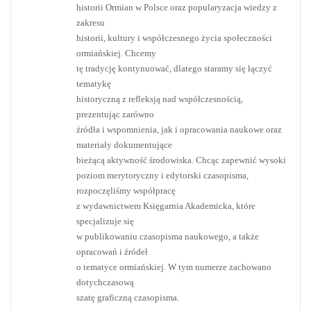
historii Ormian w Polsce oraz popularyzacja wiedzy z
zakresu
historii, kultury i współczesnego życia społeczności
ormiańskiej. Chcemy
tę tradycję kontynuować, dlatego staramy się łączyć
tematykę
historyczną z refleksją nad współczesnością,
prezentując zarówno
źródła i wspomnienia, jak i opracowania naukowe oraz
materiały dokumentujące
bieżącą aktywność środowiska. Chcąc zapewnić wysoki
poziom merytoryczny i edytorski czasopisma,
rozpoczęliśmy współpracę
z wydawnictwem Księgarnia Akademicka, które
specjalizuje się
w publikowaniu czasopisma naukowego, a także
opracowań i źródeł
o tematyce ormiańskiej. W tym numerze zachowano
dotychczasową
szatę graficzną czasopisma.