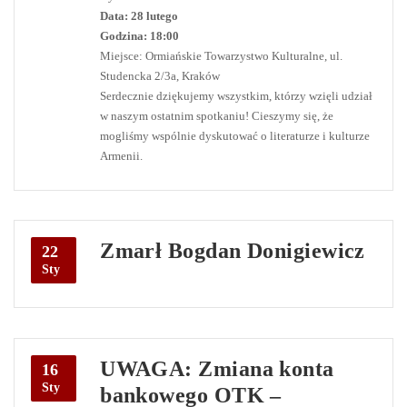
Data: 28 lutego
Godzina: 18:00
Miejsce: Ormiańskie Towarzystwo Kulturalne, ul.
Studencka 2/3a, Kraków
Serdecznie dziękujemy wszystkim, którzy wzięli udział
w naszym ostatnim spotkaniu! Cieszymy się, że
mogliśmy wspólnie dyskutować o literaturze i kulturze
Armenii.
Zmarł Bogdan Donigiewicz
22
Sty
UWAGA: Zmiana konta
16
Sty
bankowego OTK –