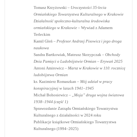
Tomasz Krzyżowski –
Uroczystości 35-lecia
Ormiańskiego Towarzystwa Kulturalnego w Krakowie
Działalność społeczno-kulturalna środowiska
ormiańskiego w Krakowie
– Wywiad z Adamem
Terleckim
Kamil Gleń –
Profesor Andrzej Pisowicz i jego droga
naukowa
Sandra Bartkowiak, Mateusz Skrzypczak –
Obchody
Dnia Pamięci o Ludobójstwie Ormian – Erywań 2025
Antoni Amirowicz –
Marsz w Krakowie w 110. rocznicę
ludobójstwa Ormian
ks. Kazimierz Romaszkan –
Mój udział w pracy
konspiracyjnej w latach 1941–1945
Michał Bohosiewicz –
„Moja” druga wojna światowa
1938–1944 (część 1)
Sprawozdanie Zarządu Ormiańskiego Towarzystwa
Kulturalnego z działalności w 2024 roku
Publikacje książkowe Ormiańskiego Towarzystwa
Kulturalnego (1994–2025)