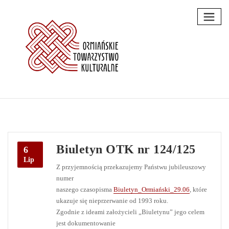
Skip
to
content
Biuletyn OTK nr 124/125
6
Lip
Z przyjemnością przekazujemy Państwu jubileuszowy
numer
naszego czasopisma
Biuletyn_Ormiański_29.06
, które
ukazuje się nieprzerwanie od 1993 roku.
Zgodnie z ideami założycieli „Biuletynu” jego celem
jest dokumentowanie