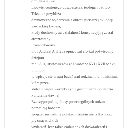
ormiańskiej we
Lwowie, cenionego duszpasterza, teologa i patrioty.
Tekst ten przybliża
dramatyczne wydarzenia z okresu pierwszej okupacji
sowieckiej Lwowa,
kiedy duchowny za działalność konspiracyjną został
aresztowany
i zamordowany.
Prof. Andrzej A. Zięba opracował artykuł poświęcony
dziejom
rodu Augustynowiczów ze Lwowa w XVI i XVII wieku.
Studium
to wpisuje się w nurt badań nad rodzinami ormiańskimi,
które przez
stulecia współtworzyły życie gospodarcze, społeczne i
kulturalne dawnej
Rzeczypospolitej. Losy poszczególnych rodzin
pozwalają bowiem
spojrzeć na historię polskich Ormian nie tylko przez
pryzmat wielkich
wydarzeń, lecz także codziennych doświadczeń i