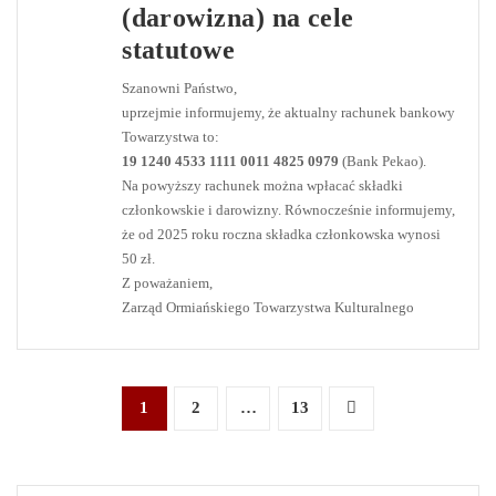
(darowizna) na cele
statutowe
Szanowni Państwo,
uprzejmie informujemy, że aktualny rachunek bankowy
Towarzystwa to:
19 1240 4533 1111 0011 4825 0979
(Bank Pekao).
Na powyższy rachunek można wpłacać składki
członkowskie i darowizny. Równocześnie informujemy,
że od 2025 roku roczna składka członkowska wynosi
50 zł.
Z poważaniem,
Zarząd Ormiańskiego Towarzystwa Kulturalnego
Nawigacja
1
2
…
13
po