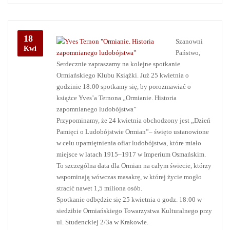
18
Szanowni
Kwi
Państwo,
Serdecznie zapraszamy na kolejne spotkanie
Ormiańskiego Klubu Książki. Już 25 kwietnia o
godzinie 18:00 spotkamy się, by porozmawiać o
książce Yves’a Ternona „Ormianie. Historia
zapomnianego ludobójstwa”
Przypominamy, że 24 kwietnia obchodzony jest „Dzień
Pamięci o Ludobójstwie Ormian”– święto ustanowione
w celu upamiętnienia ofiar ludobójstwa, które miało
miejsce w latach 1915–1917 w Imperium Osmańskim.
To szczególna data dla Ormian na całym świecie, którzy
wspominają wówczas masakrę, w której życie mogło
stracić nawet 1,5 miliona osób.
Spotkanie odbędzie się 25 kwietnia o godz. 18:00 w
siedzibie Ormiańskiego Towarzystwa Kulturalnego przy
ul. Studenckiej 2/3a w Krakowie.